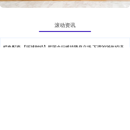
滚动资讯
鳄鱼配资 【环球财经】韩国央行维持降息立场 下调2025年经济
增长预期
在线配资门户
09-26
新华财经北京5月29日电（王姝睿马萌伟） 韩国央行日内下调基准利
率25个基点至2.50%鳄鱼配资鳄鱼配资鳄鱼配资，并表示
牛盈服务中心 景顺长城标普消费精选ETF涨超8%，基金公司提
示溢价风险
晟红网配资
09-29
（原标题：景顺长城标普消费精选ETF涨超8%牛盈服务中心，基金公
司提示溢价风险） 人民财讯5月13日电，截至发稿，景顺长
泸深通 组建五级应急救援队伍 优化应急处置联动机制