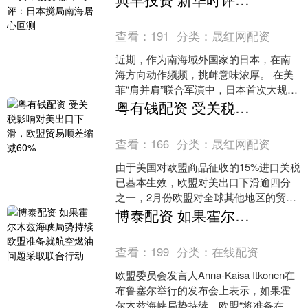
查看：
191
分类：
晟红网配资
近期，作为南海域外国家的日本，在南
海方向动作频频，挑衅意味浓厚。 在美
菲“肩并肩”联合军演中，日本首次大规模
派遣作战人员，更在防卫大臣小泉进次
粤有钱配资 受关税影响对美出口下滑，欧盟贸易顺差缩减60%
郎现身观摩当天，公....
查看：
166
分类：
晟红网配资
由于美国对欧盟商品征收的15%进口关税
已基本生效，欧盟对美出口下滑逾四分
之一，2月份欧盟对全球其他地区的贸易
顺差缩减60%。 欧盟统计局周五公布，2
博泰配资 如果霍尔木兹海峡局势持续 欧盟准备就航空燃油问题采取联合行动
月份欧盟整体....
查看：
199
分类：
在线配资
欧盟委员会发言人Anna-Kaisa Itkonen在
布鲁塞尔举行的发布会上表示，如果霍
尔木兹海峡局势持续，欧盟“将准备在航