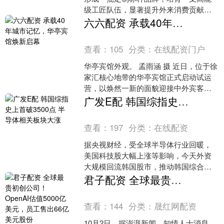
级工匠队伍，显著提升外来消费贡献度
与城市软实力。市商务委于3月13日印发
六六配资 承载40年城市记忆，华亭宾馆焕新启幕
《打响上海定制....
查看：
105
分类：
在线配资门户
华亭宾馆外观。 孟雨涵 摄 近日，位于徐
家汇核心地带的华亭宾馆正式启动试运
营，以焕然一新的面貌迎接中外宾客。
作为上海首家国际级五星级酒店，华亭
广发E配 韩国综指史上首破3500点 半导体相关板块大涨
宾馆自1986年开....
查看：
197
分类：
在线配资
据央视财经，受全球半导体行业回暖，
美国科技股大幅上涨等影响，今天外资
大规模回流韩国股市，推动韩国综合股
价指数跳空高开，盘中涨超3%，且史上
君子配资 全球最贵初创公司！OpenAI估值5000亿美元，员工售出66亿美元股份
首次突破3500点。半....
查看：
144
分类：
晟红网配资
10月2日，据澎湃新闻，知情人士消息