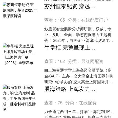
空燃油方面启动可能的协调行动”。 她....
苏州恒泰配资 穿越周期，茅台2025年报深度解读
查看：
165
分类：
在线配资门户
炒股就看金麒麟分析师研报，权威，专
业，及时，全面，助您挖掘潜力主题机
会！ 2025年，白酒企业普遍出现渠道库
存高企，终端动销迟缓，行业性去库存
牛掌柜 完整呈现上海并购市场图景，《上海并购年鉴（2026）重磅发布
压力贯穿全年。 在....
查看：
102
分类：
晟红网配资
由上海交通大学上海高级金融学院（高
金/SAIF）主办，交大高金上海国际并购
研究中心承办的“交大高金上海国际并购
研究中心成立仪式暨《上海并购年鉴
股海策略 上海发力打响“上海定制”品牌，力争两到三年形成一批定制标杆品牌IP！
（2026）》发布....
查看：
75
分类：
在线配资
力争通过两到三年，打响“上海定制”IP，
形成一批定制标杆品牌，培育一支高能