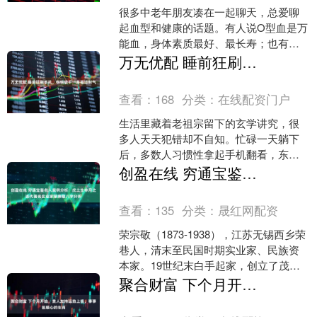
很多中老年朋友凑在一起聊天，总爱聊
起血型和健康的话题。有人说O型血是万
能血，身体素质最好、最长寿；也有人
觉得A型血的人不爱生病，底子最扎实。
万无优配 睡前狂刷手机，悄悄吸干一身福运财气
前阵子小区体检，张....
查看：
168
分类：
在线配资门户
生活里藏着老祖宗留下的玄学讲究，很
多人天天犯错却不自知。忙碌一天躺下
后，多数人习惯性拿起手机翻看，东划
西看停不下来，越刷越精神，越看越失
创盈在线 穷通宝鉴名人案例分析：戊土生申月之近代著名实业家荣宗敬八字分析
眠，硬生生熬到深夜。 夜....
查看：
135
分类：
晟红网配资
荣宗敬（1873-1938），江苏无锡西乡荣
巷人，清末至民国时期实业家、民族资
本家。19世纪末白手起家，创立了茂新
面粉公司、福新面粉公司和申新纺织公
聚合财富 下个月开始，贵人加持运势上扬，事事皆顺心的生肖
司三大企业系....