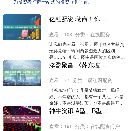
为投资者打造一站式的投资服务平台。
亿融配资 救命！你的肌肉里可能正在长“雪花肥牛”
查看：
103
分类：
在线配资
让我们先来看一张图： 图 | 参考文献[1]
无奖竞猜：请问两张图最大的区别
是……？ 其实，图中是两位真实病例的
腹部平扫 CT 对比：A 是一位 51 岁男
添盈聚富 《苏东坡传》：凡是情绪稳定、睡眠好、不焦虑的人，都有一个共性：不是命
性，....
查看：
77
分类：
晟红网配资
《苏东坡传》：凡是情绪稳定、睡眠
好、不焦虑的人，都有一个共性：不是
命好，不是没受过苦，也不是想得开，
而是苏东坡身上这3个习惯 我是“高等教
神牛资讯 A型、B型、AB型、O型，哪种血型的人身体更好？医生给出答案
育文摘”，深耕教育学、....
查看：
161
分类：
在线配资门户