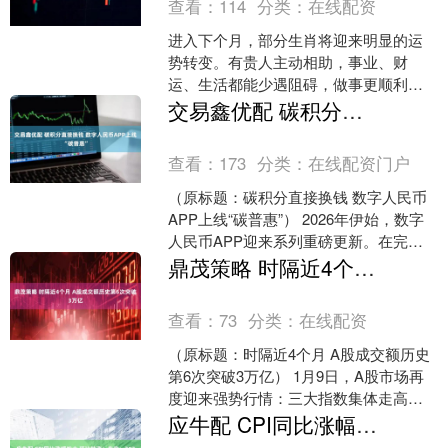
查看：
114
分类：
在线配资
进入下个月，部分生肖将迎来明显的运
势转变。有贵人主动相助，事业、财
运、生活都能少遇阻碍，做事更顺利，
整体状态轻松安稳，日子越过越顺心。
交易鑫优配 碳积分直接换钱 数字人民币APP上线“碳普惠”
生肖龙 属龙的人下个月开....
查看：
173
分类：
在线配资门户
（原标题：碳积分直接换钱 数字人民币
APP上线“碳普惠”） 2026年伊始，数字
人民币APP迎来系列重磅更新。在完成
2.0版升级、实现钱包余额计息功能后，
鼎茂策略 时隔近4个月 A股成交额历史第6次突破3万亿
该AP....
查看：
73
分类：
在线配资
（原标题：时隔近4个月 A股成交额历史
第6次突破3万亿） 1月9日，A股市场再
度迎来强势行情：三大指数集体走高，
上证指数收涨0.92%，时隔10年再度站上
应牛配 CPI同比涨幅扩大 环比转涨！专家：2026年物价有望温和回升
410....