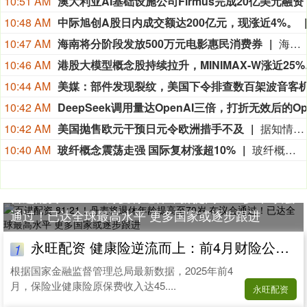
10:51 AM
10:48 AM
中际旭创A股日内成交额达200亿元，现涨近4%。
10:47 AM
海南将分阶段发放500万元电影惠民消费券
海南“跟着电影去旅游”电影惠民促消费活动在今天正式启动。即日起，海南将分阶段发放500万元电影惠民消费券，覆盖上百家影院，市民和游客均可领取。本次电影消费券分两个阶段推进：第一阶段从8月7日至10月7日，覆盖暑期和国庆黄金周；第二阶段从11月1日至12月31日，覆盖第八届海南岛国际电影节展映活动。
10:46 AM
港股大模型概
10:44 AM
10:42 AM
10:42 AM
美国抛售欧元干预日元令欧洲措手不及
据知情人士称，美国上周出人意料地对欧洲央行进行了历史性的货币干预，以帮助日本，直到抛售欧元买入日元后才通知法兰克福的同行。知情人士透露，一些欧洲央行高级官员认为，美国使用欧元而不是美元，是对西方货币当局之间长期合作惯例的史无前例的违反。此次操作旨在帮助日本支撑日元汇率，此前日元汇率跌至40年来的最低点。上周，东京方面通过抛售美元买入日元进入外汇市场。美国抛售欧元而不是抛售美元来帮助日本，这进一步表明华盛顿不希望看到干预导致美国国债遭到抛售，从而推高美国国债收益率。
10:40 AM
玻纤概念震荡走强 国际复材涨超10%
玻纤概念震荡走强，国际复材涨超10%，中国巨石、宏和科技、山东玻纤、中材科技跟涨。
百进配资 81:21！丹麦将退休年龄提高至70岁 在议会
通过！已达全球最高水平 更多国家或逐步跟进
永旺配资 健康险逆流而上：前4月财险公司增速达8.47%
1
根据国家金融监督管理总局最新数据，2025年前4
月，保险业健康险原保费收入达45....
永旺配资