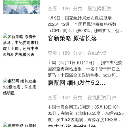
查看：
120
分类：
晟红网配资
1月9日，国家统计局发布数据显示，
2025年12月，全国居民消费价格指数
（CPI）同比上涨0.8%，涨幅扩大，创下
2023年3月以来新高；环比由降转升，上
客新策略 原省长落马，中纪委周末打虎！上周，还有中央巡视组内鬼被公诉
涨0.....
查看：
189
分类：
在线配资
上周（5月11日-5月17日），据中央纪委
国家监委网站通报，一名中管干部任上
落马：十四届全国政协常委、农业和农
村委员会副主任王晓东被查。此外，还
赚配网 缅甸发生5.2级地震，仰光震感明显
有两“虎”被公诉....
查看：
152
分类：
在线配资门户
中国地震台网正式测定：05月18日10时
05分，在缅甸（北纬16.55度，东经96.25
度）发生5.2级地震，震源深度10公里。
缅甸仰光发生5.2级地震 新华....
典丰投资 新华时评：日本搅局南海居心叵测