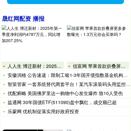
晟红网配资 播报
人人生 博迁新材：2025年第一季度净利润约4787万元，同
信富网 苹果首款折叠屏更多参数曝光：1.3万元你会买单吗？
安徽润格 公告速递：限制工银1-3年国开债指数基金机构投资者
智策管家 一套系统替代两套平台！某汽车滚装码头用监控易简化运
优配痢略 美国佛罗里达一购物中心发生爆炸 致10人受伤
益通网 30年国债ETF(511090)盘中飘红，成交额已超
乐蒙网 优机制促落实用好政府投资